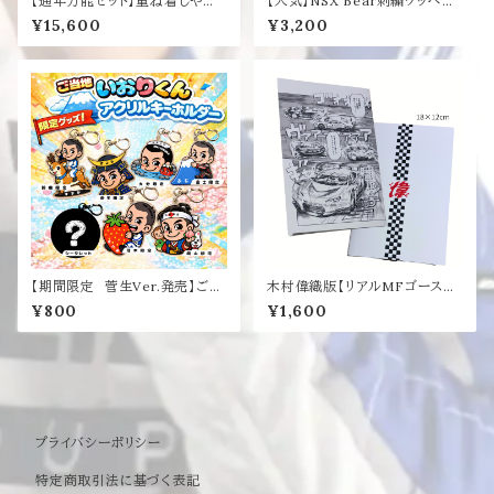
【通年万能セット】重ね着しやす
【人気】NSX Bear刺繍ワッペン
い！完成セット
ランチトートバッグ
¥15,600
¥3,200
【期間限定 菅生Ver.発売】ご当
木村偉織版【リアルMFゴースト】
地いおりくんアクリルキーホルダ
サインノート
¥800
¥1,600
ー
プライバシーポリシー
特定商取引法に基づく表記