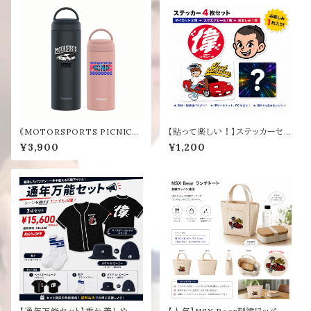
｟MOTORSPORTS PICNIC｠
【貼って楽しい！】ステッカーセッ
スクリューマグボトル
ト４枚
¥3,900
¥1,200