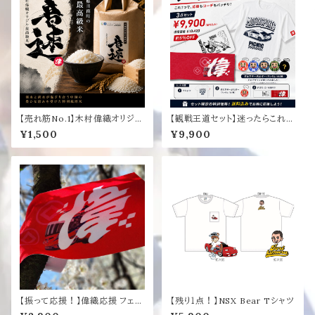
【売れ筋No.1】木村偉織オリジナ
【観戦王道セット】迷ったらこれ！
ル米 音速 １kg
現地必須品
¥1,500
¥9,900
【振って応援！】偉織応援 フェイ
【残り１点！】NSX Bear Tシャツ
スタオル