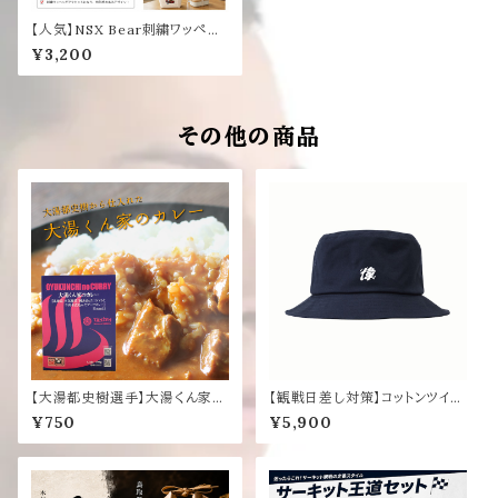
【人気】NSX Bear刺繍ワッペン
ランチトートバッグ
¥3,200
その他の商品
【大湯都史樹選手】大湯くん家の
【観戦日差し対策】コットンツイ
カレー Round.１
ル バケットハット
¥750
¥5,900